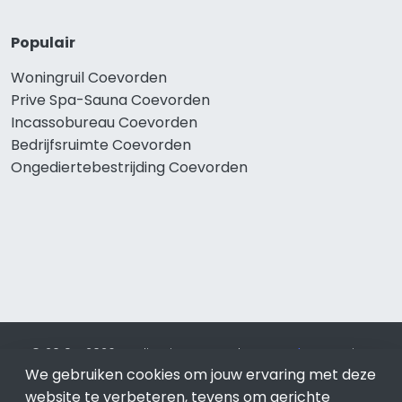
Populair
Woningruil Coevorden
Prive Spa-Sauna Coevorden
Incassobureau Coevorden
Bedrijfsruimte Coevorden
Ongediertebestrijding Coevorden
© 2019 - 2026 Realisatie en SEO door
SEO-bureau
Lion
Internet. Betaal alleen voor bewezen resultaten?
SEO
We gebruiken cookies om jouw ervaring met deze
optimalisatie No Cure No Pay
.
Coevorden
is onderdeel van
website te verbeteren, tevens om gerichte