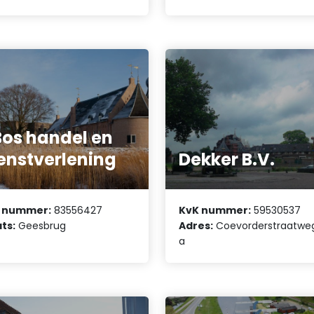
Bos handel en
enstverlening
Dekker B.V.
 nummer:
83556427
KvK nummer:
59530537
ts:
Geesbrug
Adres:
Coevorderstraatweg
a