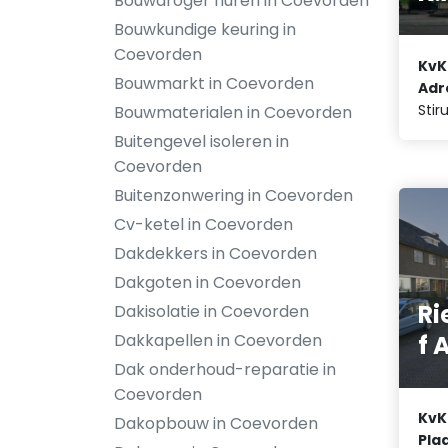
Bouwdroger huren in Coevorden
Bouwkundige keuring in
Coevorden
KvK
Bouwmarkt in Coevorden
Adr
Stir
Bouwmaterialen in Coevorden
Buitengevel isoleren in
Coevorden
Buitenzonwering in Coevorden
Cv-ketel in Coevorden
Dakdekkers in Coevorden
Dakgoten in Coevorden
Ri
Dakisolatie in Coevorden
f
Dakkapellen in Coevorden
Dak onderhoud-reparatie in
Coevorden
KvK
Dakopbouw in Coevorden
Plaa