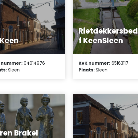
Rietdekkersbedr
 Keen
f KeenSleen
 nummer:
04014976
KvK nummer:
65163117
ts:
Sleen
Plaats:
Sleen
ren Brakel