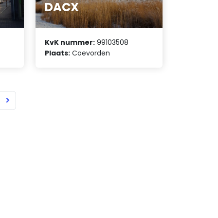
DACX
KvK nummer:
99103508
Plaats:
Coevorden