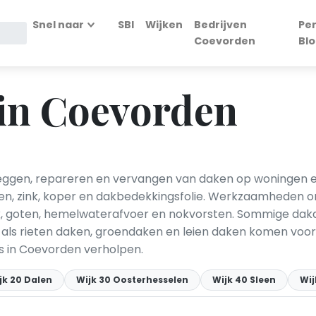
Snel naar
SBI
Wijken
Bedrijven
Per
Coevorden
Blo
in Coevorden
eggen, repareren en vervangen van daken op woningen e
ien, zink, koper en dakbedekkingsfolie. Werkzaamheden
erk, goten, hemelwaterafvoer en nokvorsten. Sommige dak
als rieten daken, groendaken en leien daken komen voor.
 in Coevorden verholpen.
jk 20 Dalen
Wijk 30 Oosterhesselen
Wijk 40 Sleen
Wij