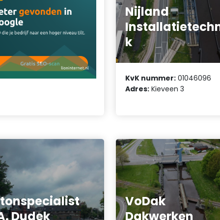
Nijland
Installatietech
k
KvK nummer:
01046096
Adres:
Kieveen 3
tonspecialist
VoDak
A. Dudek
Dakwerken