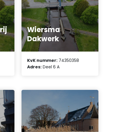
ij
Wiersma
Dakwerk
KvK nummer:
74350358
Adres:
Deel 6 A