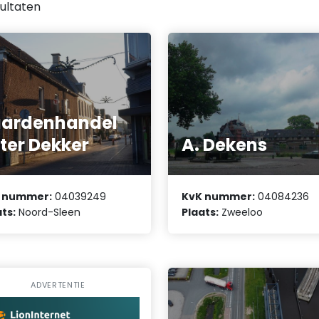
ultaten
aardenhandel
ter Dekker
A. Dekens
 nummer:
04039249
KvK nummer:
04084236
ts:
Noord-Sleen
Plaats:
Zweeloo
ADVERTENTIE