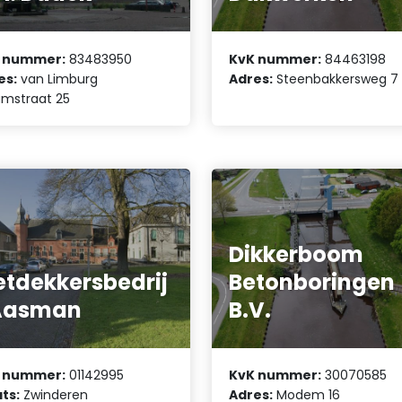
 nummer:
83483950
KvK nummer:
84463198
es:
van Limburg
Adres:
Steenbakkersweg 7
umstraat 25
Dikkerboom
etdekkersbedrij
Betonboringen
 Aasman
B.V.
 nummer:
01142995
KvK nummer:
30070585
ts:
Zwinderen
Adres:
Modem 16