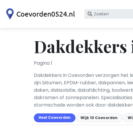
Zoek
op
bedrijfsnaam
of
Dakdekkers 
KvK
nummer
Pagina 1
Dakdekkers in Coevorden verzorgen het l
zijn bitumen, EPDM-rubber, dakpannen, le
daken, dakisolatie, dakafdichting, loodw
dakramen of zonnepanelen. Specialisaties 
stormschade worden ook door dakdekkers
Heel Coevorden
Wijk 10 Coevorden
Wi