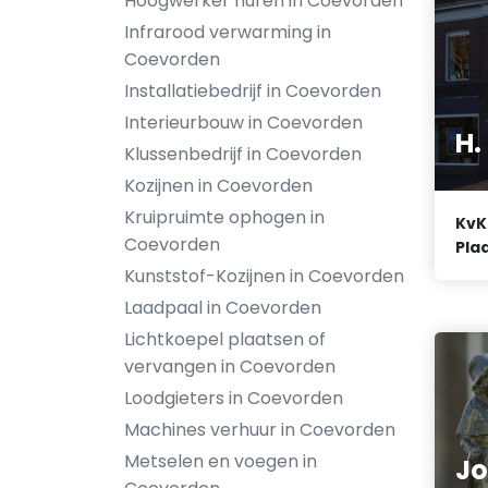
Hoogwerker huren in Coevorden
Infrarood verwarming in
Coevorden
Installatiebedrijf in Coevorden
Interieurbouw in Coevorden
H.
Klussenbedrijf in Coevorden
Kozijnen in Coevorden
Kruipruimte ophogen in
KvK
Coevorden
Plaa
Kunststof-Kozijnen in Coevorden
Laadpaal in Coevorden
Lichtkoepel plaatsen of
vervangen in Coevorden
Loodgieters in Coevorden
Machines verhuur in Coevorden
Metselen en voegen in
Jo