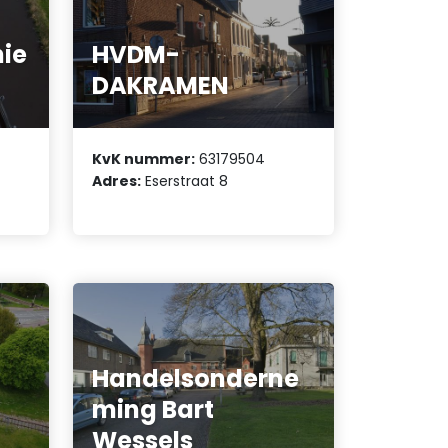
nie
HVDM-
DAKRAMEN
KvK nummer:
63179504
Adres:
Eserstraat 8
Handelsonderne
ming Bart
Wessels