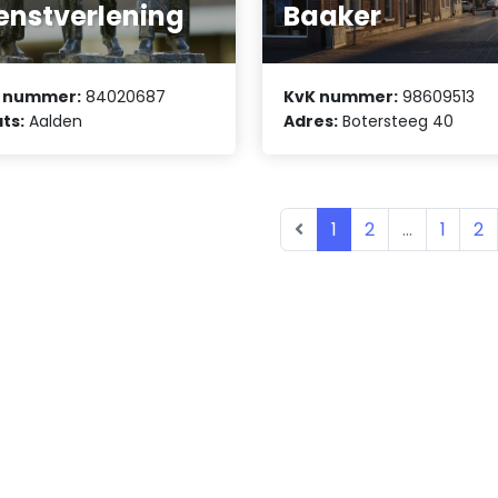
enstverlening
Baaker
 nummer:
84020687
KvK nummer:
98609513
ts:
Aalden
Adres:
Botersteeg 40
1
2
...
1
2