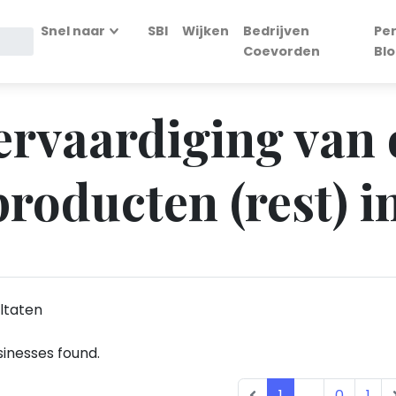
Snel naar
SBI
Wijken
Bedrijven
Per
Coevorden
Blo
Vervaardiging van 
roducten (rest) 
ltaten
inesses found.
1
...
0
1