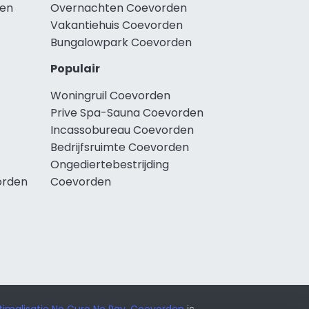
den
Overnachten Coevorden
Vakantiehuis Coevorden
Bungalowpark Coevorden
Populair
Woningruil Coevorden
Prive Spa-Sauna Coevorden
Incassobureau Coevorden
Bedrijfsruimte Coevorden
Ongediertebestrijding
orden
Coevorden
imalisatie No Cure No Pay
.
Coevorden
is