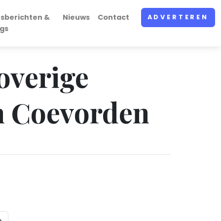
sberichten &
Nieuws
Contact
ADVERTEREN
gs
overige
in Coevorden