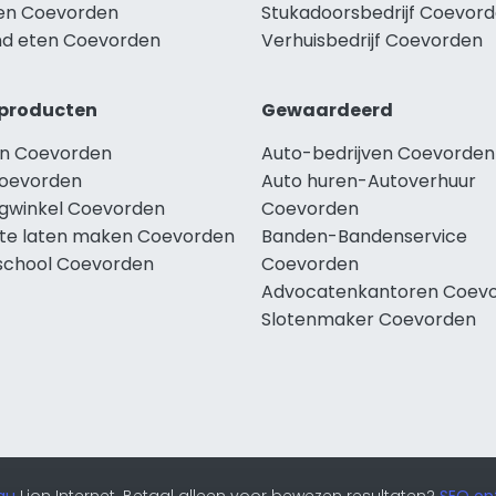
len Coevorden
Stukadoorsbedrijf Coevor
d eten Coevorden
Verhuisbedrijf Coevorden
producten
Gewaardeerd
n Coevorden
Auto-bedrijven Coevorden
oevorden
Auto huren-Autoverhuur
ngwinkel Coevorden
Coevorden
te laten maken Coevorden
Banden-Bandenservice
school Coevorden
Coevorden
Advocatenkantoren Coev
Slotenmaker Coevorden
au
Lion Internet. Betaal alleen voor bewezen resultaten?
SEO opt