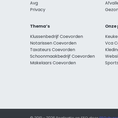
Avg
Afval
Privacy
Gezon
Thema’s
Onze 
Klussenbedrijf Coevorden
Keuke
Notarissen Coevorden
Vca C
Taxateurs Coevorden
Kledi
Schoonmaakbedrijf Coevorden
Websi
Makelaars Coevorden
Sport
© 2019 - 2026 Realisatie en SEO door
SEO-bure