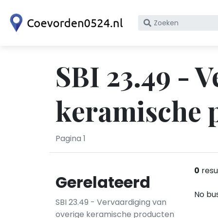
Zoek
op
bedrijfsnaam
of
SBI 23.49 - 
KvK
nummer
keramische p
Pagina 1
0
resu
Gerelateerd
No bus
SBI 23.49 - Vervaardiging van
overige keramische producten