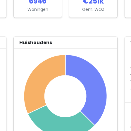
6946
€251k
Woningen
Gem. WOZ
Huishoudens