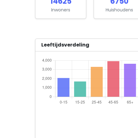
14625
6750
Inwoners
Huishoudens
Leeftijdsverdeling