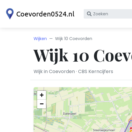
Zoek
op
bedrijfsnaam
of
Wijken
Wijk 10 Coevorden
KvK
Wijk 10 Coe
nummer
Wijk in Coevorden · CBS Kerncijfers
+
−