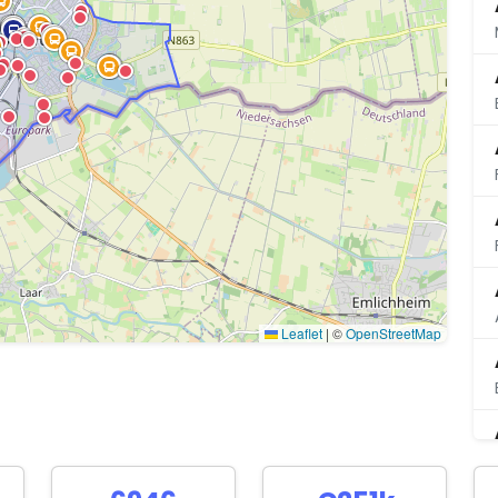
Leaflet
|
©
OpenStreetMap