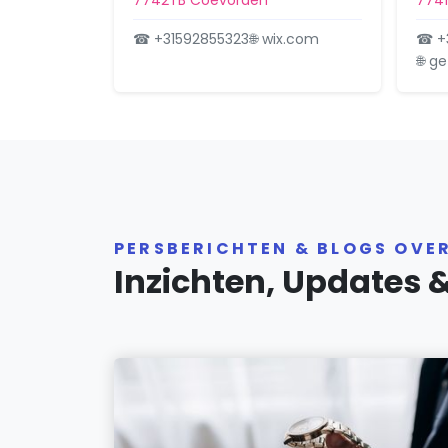
7742TB Coevorden
774
☎ +31592855323
🌐 wix.com
☎ +
🌐 g
PERSBERICHTEN & BLOGS OVE
Inzichten, Updates 