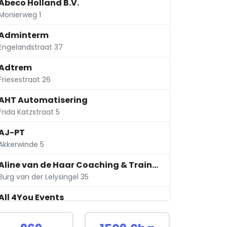
Abeco Holland B.V.
Monierweg 1
Adminterm
Engelandstraat 37
Adtrem
Friesestraat 26
AHT Automatisering
Frida Katzstraat 5
AJ-PT
Akkerwinde 5
Aline van de Haar Coaching & Training
Burg van der Lelysingel 35
All 4You Events
Plataan 10