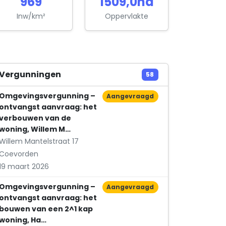
969
1509,0ha
Apollo Holding B.V.
Modem 28
Inw/km²
Oppervlakte
Apollo Service B.V.
Modem 28
Apollo VTS B.V.
Vergunningen
58
Modem 28
Omgevingsvergunning –
Aangevraagd
Auke Kiel Catering V.O.F
ontvangst aanvraag: het
Data 26
verbouwen van de
woning, Willem M…
Autobedrijf Stroeve B.V.
Willem Mantelstraat 17
Monierweg 1
Coevorden
Auto Litmaath Coevorden V.O.F.
19 maart 2026
Krimweg 22
Omgevingsvergunning –
Aangevraagd
Auto Pieper B.V.
ontvangst aanvraag: het
Data 36
bouwen van een 2^1 kap
woning, Ha…