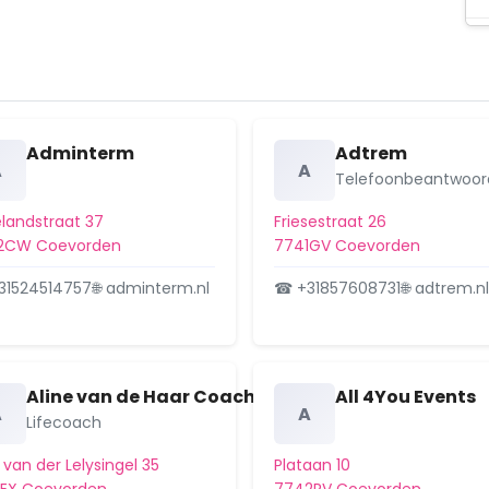
Adminterm
Adtrem
A
A
Telefoonbeantwoor
landstraat 37
Friesestraat 26
2CW Coevorden
7741GV Coevorden
31524514757
🌐 adminterm.nl
☎ +31857608731
🌐 adtrem.n
Aline van de Haar Coaching & Training
All 4You Events
A
A
Lifecoach
 van der Lelysingel 35
Plataan 10