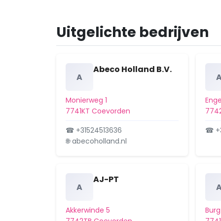
Uitgelichte bedrijven
Abeco Holland B.V.
A
Monierweg 1
Enge
7741KT Coevorden
774
☎ +31524513636
☎ +
🌐 abecoholland.nl
AJ-PT
A
Akkerwinde 5
Burg