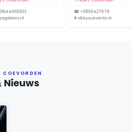
1EX Coevorden
7742RV Coevorden
31644665833
☎ +31555427679
ezagdelers.nl
🌐 all4youevents.nl
R COEVORDEN
& Nieuws