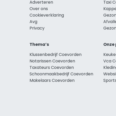
Adverteren
Taxi 
Over ons
Kappe
Cookieverklaring
Gezon
Avg
Afval
Privacy
Gezon
Thema’s
Onze 
Klussenbedrijf Coevorden
Keuke
Notarissen Coevorden
Vca C
Taxateurs Coevorden
Kledi
Schoonmaakbedrijf Coevorden
Websi
Makelaars Coevorden
Sport