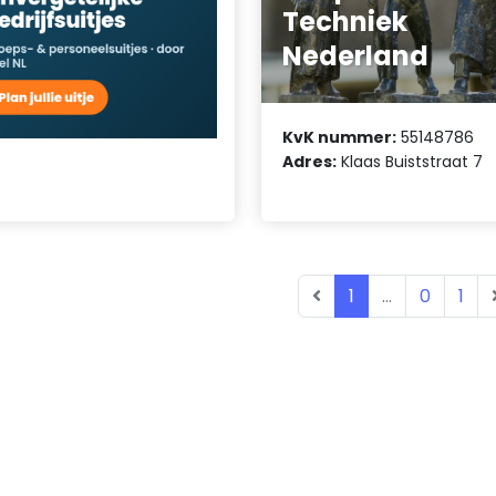
Techniek
Nederland
KvK nummer:
55148786
Adres:
Klaas Buiststraat 7
1
...
0
1