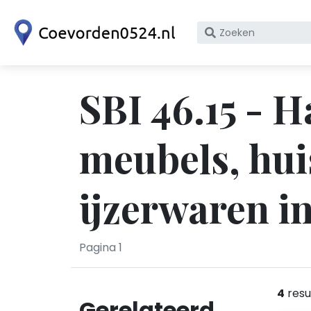
Zoek
op
bedrijfsnaam
of
SBI 46.15 - 
KvK
nummer
meubels, hui
ijzerwaren i
Pagina 1
4
resu
Gerelateerd