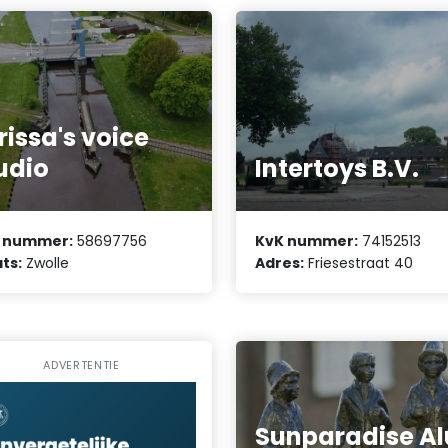
rissa's voice
udio
Intertoys B.V.
 nummer:
58697756
KvK nummer:
74152513
ts:
Zwolle
Adres:
Friesestraat 40
ADVERTENTIE
Sunparadise Al