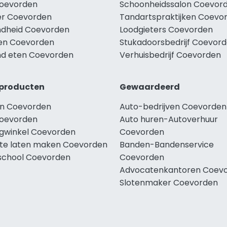
Coevorden
Schoonheidssalon Coevor
r Coevorden
Tandartspraktijken Coevo
dheid Coevorden
Loodgieters Coevorden
len Coevorden
Stukadoorsbedrijf Coevor
d eten Coevorden
Verhuisbedrijf Coevorden
producten
Gewaardeerd
n Coevorden
Auto-bedrijven Coevorden
oevorden
Auto huren-Autoverhuur
ngwinkel Coevorden
Coevorden
te laten maken Coevorden
Banden-Bandenservice
school Coevorden
Coevorden
Advocatenkantoren Coev
Slotenmaker Coevorden