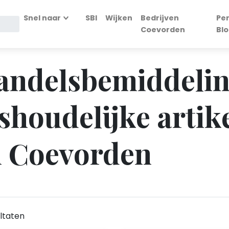
Snel naar
SBI
Wijken
Bedrijven
Per
Coevorden
Blo
Handelsbemiddelin
shoudelijke artik
n Coevorden
ltaten