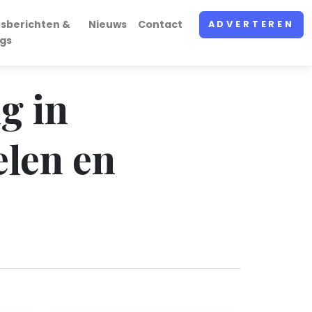
sberichten &
Nieuws
Contact
ADVERTEREN
gs
g in
elen en