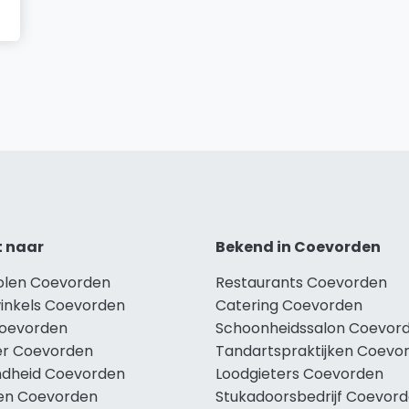
t naar
Bekend in Coevorden
holen Coevorden
Restaurants Coevorden
winkels Coevorden
Catering Coevorden
Coevorden
Schoonheidssalon Coevor
r Coevorden
Tandartspraktijken Coevo
dheid Coevorden
Loodgieters Coevorden
len Coevorden
Stukadoorsbedrijf Coevor