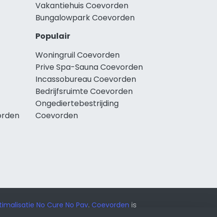
Vakantiehuis Coevorden
Bungalowpark Coevorden
Populair
Woningruil Coevorden
Prive Spa-Sauna Coevorden
Incassobureau Coevorden
Bedrijfsruimte Coevorden
Ongediertebestrijding
orden
Coevorden
imalisatie No Cure No Pay
.
Coevorden
is