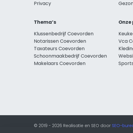
Privacy
Gezon
Thema’s
Onze 
Klussenbedrijf Coevorden
Keuke
Notarissen Coevorden
Vca C
Taxateurs Coevorden
Kledi
Schoonmaakbedrijf Coevorden
Websi
Makelaars Coevorden
Sport
© 2019 - 2026 Realisatie en SEO door
SEO-bure
onderdeel van Lion Internet.