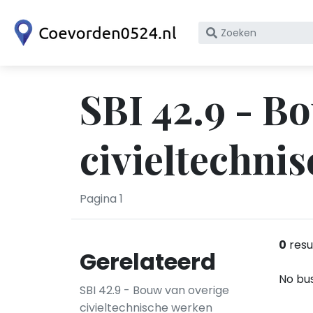
Zoek
op
bedrijfsnaam
of
SBI 42.9 - B
KvK
nummer
civieltechni
Pagina 1
0
resu
Gerelateerd
No bus
SBI 42.9 - Bouw van overige
civieltechnische werken