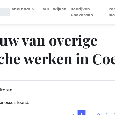
Snel naar
SBI
Wijken
Bedrijven
Per
Coevorden
Blo
ouw van overige
sche werken in C
ltaten
inesses found.
1
...
0
1