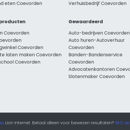
d eten Coevorden
Verhuisbedrijf Coevorden
producten
Gewaardeerd
n Coevorden
Auto-bedrijven Coevorden
oevorden
Auto huren-Autoverhuur
ngwinkel Coevorden
Coevorden
te laten maken Coevorden
Banden-Bandenservice
school Coevorden
Coevorden
Advocatenkantoren Coev
Slotenmaker Coevorden
au
Lion Internet. Betaal alleen voor bewezen resultaten?
SEO opt