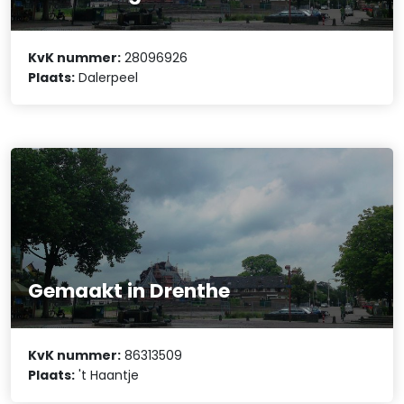
KvK nummer:
28096926
Plaats:
Dalerpeel
Gemaakt in Drenthe
KvK nummer:
86313509
Plaats:
't Haantje