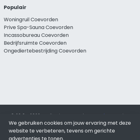
Populair
Woningruil Coevorden
Prive Spa-Sauna Coevorden
Incassobureau Coevorden
Bedrijfsruimte Coevorden
Ongediertebestrijding Coevorden
© 2019 - 2026 Realisatie en SEO door
SEO-bureau
Lion
Internet. Betaal alleen voor bewezen resultaten?
SEO
We gebruiken cookies om jouw ervaring met deze
optimalisatie No Cure No Pay
.
Coevorden
is onderdeel van
website te verbeteren, tevens om gerichte
Lion Internet.
advertenties te tonen.