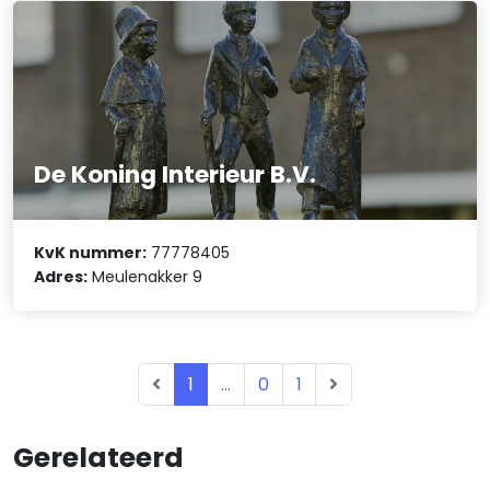
De Koning Interieur B.V.
KvK nummer:
77778405
Adres:
Meulenakker 9
1
...
0
1
Gerelateerd