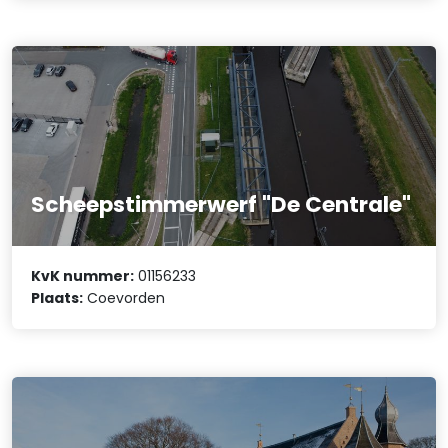
Scheepstimmerwerf "De Centrale"
KvK nummer:
01156233
Plaats:
Coevorden