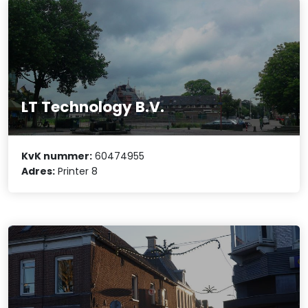
LT Technology B.V.
KvK nummer:
60474955
Adres:
Printer 8