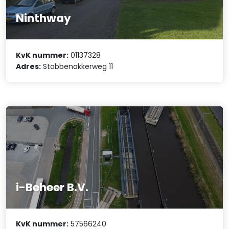
Ninthway
KvK nummer:
01137328
Adres:
Stobbenakkerweg 11
i-Beheer B.V.
KvK nummer:
57566240