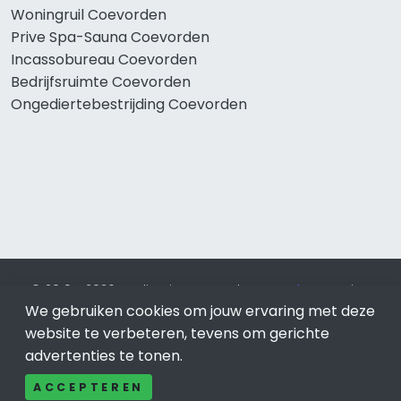
Woningruil Coevorden
Prive Spa-Sauna Coevorden
Incassobureau Coevorden
Bedrijfsruimte Coevorden
Ongediertebestrijding Coevorden
© 2019 - 2026 Realisatie en SEO door
SEO-bureau
Lion
We gebruiken cookies om jouw ervaring met deze
Internet. Betaal alleen voor bewezen resultaten?
SEO
optimalisatie No Cure No Pay
.
Coevorden
is onderdeel van
website te verbeteren, tevens om gerichte
Lion Internet.
advertenties te tonen.
Beeldcredits
ACCEPTEREN