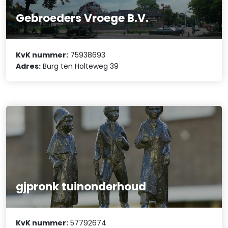
Gebroeders Vroege B.V.
KvK nummer:
75938693
Adres:
Burg ten Holteweg 39
gjpronk tuinonderhoud
KvK nummer:
57792674