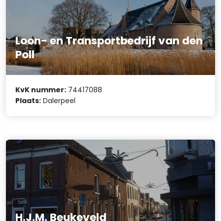
Loon- en Transportbedrijf van den
Poll
KvK nummer:
74417088
Plaats:
Dalerpeel
H.J.M. Beukeveld