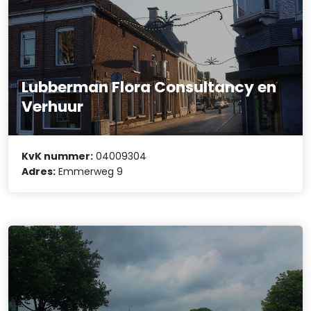
Lubberman Flora Consultancy en
Verhuur
KvK nummer:
04009304
Adres:
Emmerweg 9