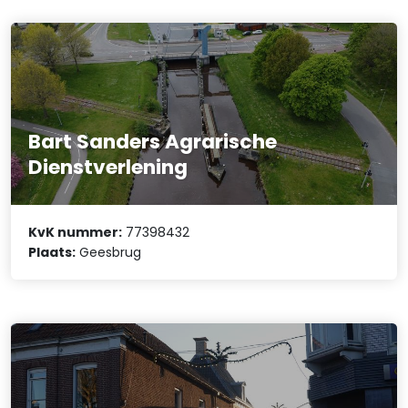
Bart Sanders Agrarische
Dienstverlening
KvK nummer:
77398432
Plaats:
Geesbrug