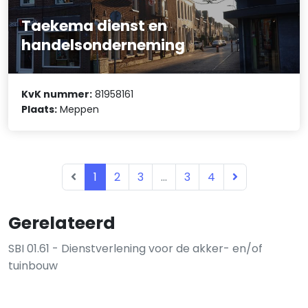
Taekema dienst en
handelsonderneming
KvK nummer:
81958161
Plaats:
Meppen
1
2
3
...
3
4
Gerelateerd
SBI 01.61 - Dienstverlening voor de akker- en/of
tuinbouw