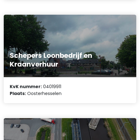
Schepers Loonbedrijf en
Kraanverhuur
KvK nummer:
04019911
Plaats:
Oosterhesselen