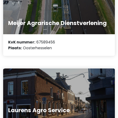
Meijer Agrarische Dienstverlening
KvK nummer:
67589456
Plaats:
Oosterhesselen
Laurens Agro Service