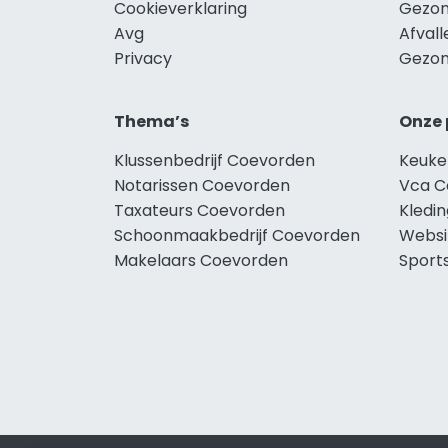
Cookieverklaring
Gezon
Avg
Afval
Privacy
Gezon
Thema’s
Onze 
Klussenbedrijf Coevorden
Keuke
Notarissen Coevorden
Vca C
Taxateurs Coevorden
Kledi
Schoonmaakbedrijf Coevorden
Websi
Makelaars Coevorden
Sport