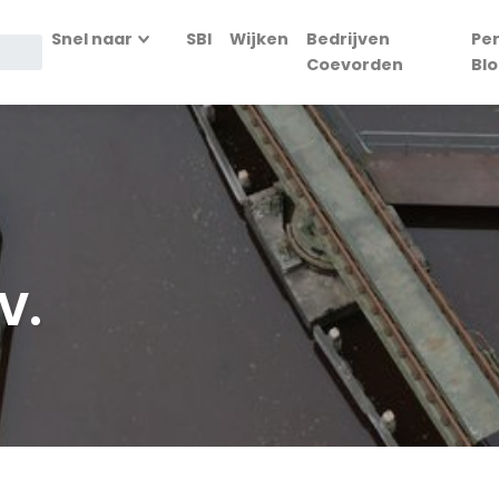
Snel naar
SBI
Wijken
Bedrijven
Per
Coevorden
Blo
V.