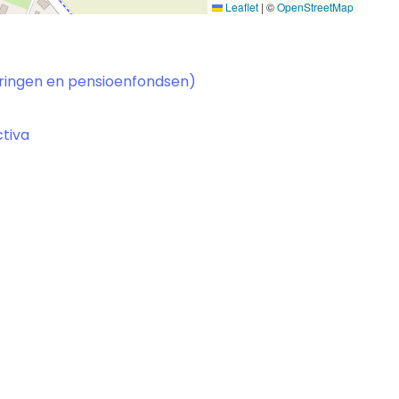
Leaflet
|
©
OpenStreetMap
keringen en pensioenfondsen)
ctiva