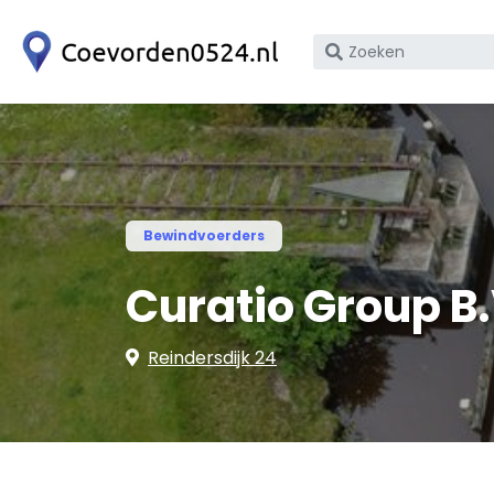
Zoek
op
bedrijfsnaam
of
KvK
nummer
Bewindvoerders
Curatio Group B.
Reindersdijk 24