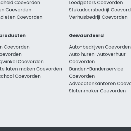
dheid Coevorden
Loodgieters Coevorden
len Coevorden
Stukadoorsbedrijf Coevor
d eten Coevorden
Verhuisbedrijf Coevorden
producten
Gewaardeerd
n Coevorden
Auto-bedrijven Coevorden
oevorden
Auto huren-Autoverhuur
ngwinkel Coevorden
Coevorden
te laten maken Coevorden
Banden-Bandenservice
school Coevorden
Coevorden
Advocatenkantoren Coev
Slotenmaker Coevorden