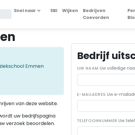
Snel naar
SBI
Wijken
Bedrijven
Per
Coevorden
Blo
ven
Bedrijf uits
uziekschool Emmen
Uw volledige na
UW NAAM
Uw e-mailadr
E-MAILADRES
hrijven van deze website.
 wordt uw bedrijfspagina
Uw tel
TELEFOONNUMMER
 uw verzoek beoordelen.