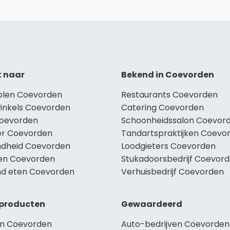
t naar
Bekend in Coevorden
holen Coevorden
Restaurants Coevorden
winkels Coevorden
Catering Coevorden
Coevorden
Schoonheidssalon Coevor
r Coevorden
Tandartspraktijken Coevo
dheid Coevorden
Loodgieters Coevorden
len Coevorden
Stukadoorsbedrijf Coevor
d eten Coevorden
Verhuisbedrijf Coevorden
producten
Gewaardeerd
n Coevorden
Auto-bedrijven Coevorden