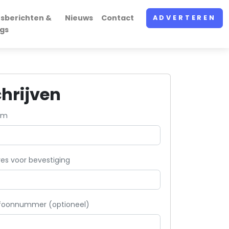
sberichten &
Nieuws
Contact
ADVERTEREN
gs
chrijven
am
es voor bevestiging
efoonnummer (optioneel)