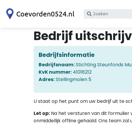
Zoek
op
bedrijfsnaam
Bedrijf uitschrij
of
KvK
nummer
Bedrijfsinformatie
Bedrijfsnaam:
Stichting Steunfonds M
KvK nummer:
41018212
Adres:
Stellingmolen 5
U staat op het punt om uw bedrijf uit te sc
Let op:
Na het versturen van dit formulier
onmiddellijk offline gehaald. Ons team zal